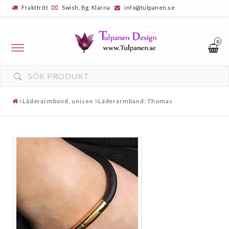
Fraktfritt
Swish, Bg, Klarna
info@tulpanen.se
0
Toggle
navigation
Läderarmband, unisex
Läderarmband: Thomas